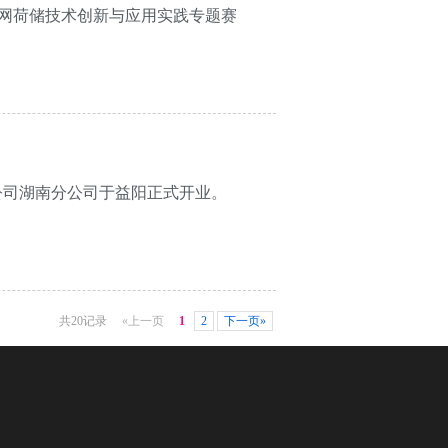
网荷储技术创新与应用实践专题赛
限公司湖南分公司于益阳正式开业。
共20记录
«上一页
1
2
下一页»